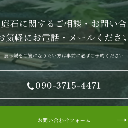
めに必要がある場合で、本人の同意を得ることが困難である場
よって開示を求められた場合
・庭石に関する
ご相談・お問い合
理し細心の注意を払い、役員をはじめ社員、協力業者等に個人
お気軽に
お電話・メールくださ
ります。
展示場をご覧になりたい方は
事前に必ずご予約ください
090-3715-4471
お問い合わせフォーム