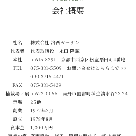
会社概要
社名
株式会社 洛西ガーデン
代表者
代表取締役 永田 隆蔵
本社
〒615-8291 京都市西京区松室扇田町4番地
TEL
075-381-5509
お問い合せはこちらまで >>
090-3715-4471
FAX
075-381-5429
植栽場／展
〒622-0056 南丹市園部町埴生清水谷23 24
示場
25他
創業
1972年3月
設立
1978年8月
資本金
1,000万円
事業内容
庭園設計・施工・管理に関する一切の業務