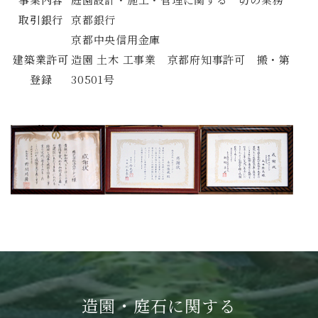
取引銀行
京都銀行
京都中央信用金庫
建築業許可
造園 土木 工事業 京都府知事許可 搬・第
登録
30501号
造園・庭石に関する