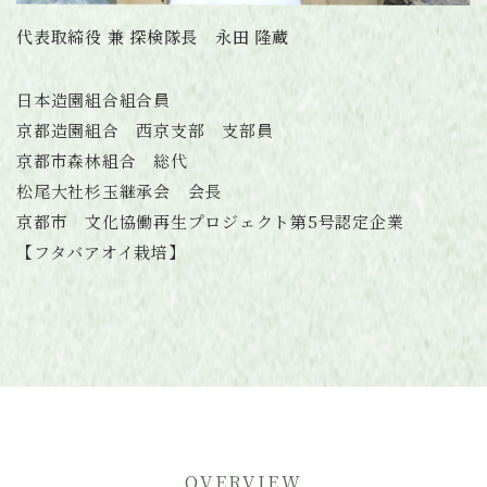
代表取締役 兼 探検隊長 永田 隆蔵
日本造園組合組合員
京都造園組合 西京支部 支部員
京都市森林組合 総代
松尾大社杉玉継承会 会長
京都市 文化協働再生プロジェクト第5号認定企業
【フタバアオイ栽培】
OVERVIEW