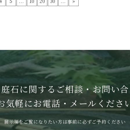
4
5
...
10
20
30
...
»
・庭石に関する
ご相談・お問い合
お気軽に
お電話・メールくださ
展示場をご覧になりたい方は
事前に必ずご予約ください