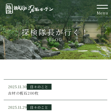
Menu
探検隊長が行く！
BLOG
2025.11.30
日々のこと
古材の板石200枚
2025.11.29
日々のこと