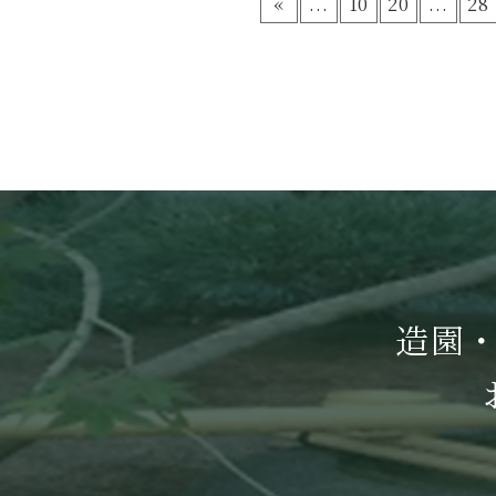
«
...
10
20
...
28
造園