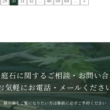
29
30
31
32
...
40
50
60
...
»
・庭石に関する
ご相談・お問い合
お気軽に
お電話・メールくださ
展示場をご覧になりたい方は
事前に必ずご予約ください