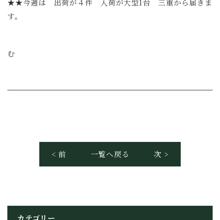
★★今週は 出荷が４件 入荷が大型1台 三重から届きま
す。
む
< 前
一覧へ戻る
次 >
カテゴリー