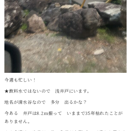
今週も忙しい！
★飲料水ではないので 浅井戸にいます。
地名が清水谷なので 多分 出るかな？
今ある 井戸は8.2m掘って いままで35年枯れたことが
ありません。