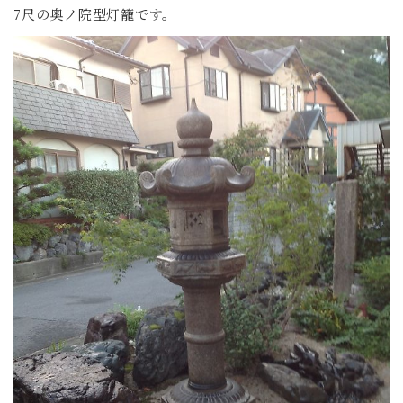
7尺の奥ノ院型灯籠です。