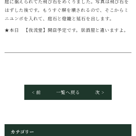
庭に据えられてた飛び石をめくりました。写真は飛び石を
はずした後です。もうすぐ塀を壊されるので、そこからミ
ニユンボを入れて、庭石と燈籠と延石を出します。
★本日 【我流堂】開店予定です。居酒屋と違いますよ。
< 前
一覧へ戻る
次 >
カテゴリー