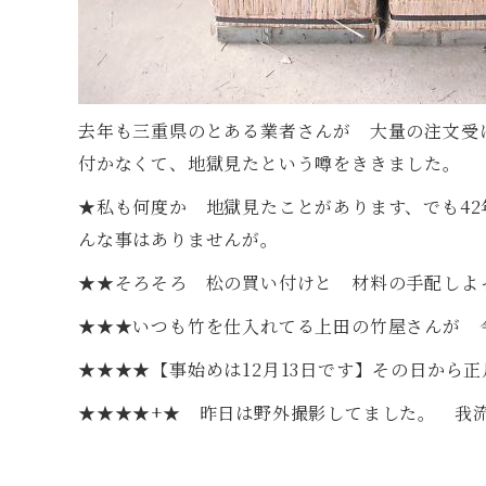
去年も三重県のとある業者さんが 大量の注文受
付かなくて、地獄見たという噂をききました。
★私も何度か 地獄見たことがあります、でも4
んな事はありませんが。
★★そろそろ 松の買い付けと 材料の手配しよ
★★★いつも竹を仕入れてる上田の竹屋さんが 
★★★★【事始めは12月13日です】その日から
★★★★+★ 昨日は野外撮影してました。 我流