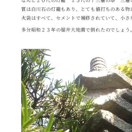
なんと２０尺の灯籠 １５尺の十三層の塔 三層
質は白川石の灯籠もあり、とても値打ちのある物
火袋はすべて、セメントで補修されていて、小さ
多分昭和２３年の福井大地震で倒れたのでしょう