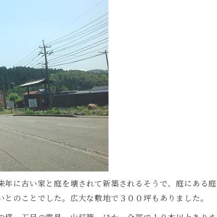
来年に古い家と庭を壊されて新築されるそうで、庭にある庭
いとのことでした。広大な敷地で３００坪もありました。