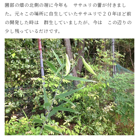
園部の畑の北側の端に今年も ササユリの蕾が付きまし
た。元々この場所に自生していたササユリで２０年ほど前
の開発した時は 群生していましたが、今は この辺りの
少し残っているだけです。