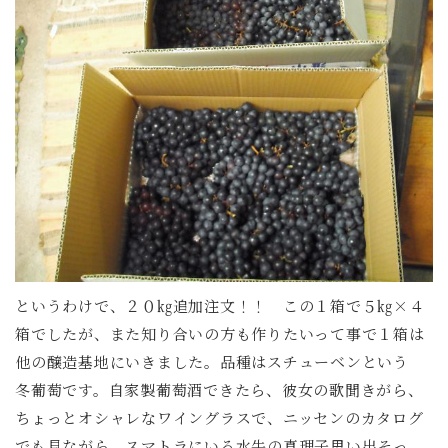
というわけで、２０㎏追加注文！！ この１箱で５㎏×４
箱でしたが、また知り合いの方も作りたいって事で１箱は
他の醸造基地にいきました。品種はスチューベンという
冬葡萄です。自家製葡萄酒できたら、彼女の歌聞きがら、
ちょっとオシャレなワイングラスで、ニッセンのカタログ
でも見ながら、スマトラにいる水牛の真理子思い出そっ