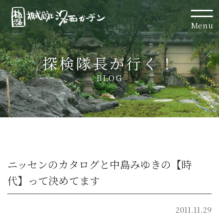
Menu
探検隊長が行く！
BLOG
ニッセンのカタログと中島みゆきの【時
代】って決めてます
2011.11.29