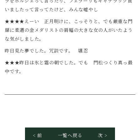
ラをポルシェって言ったり、フェラーリもキャデラック買
いましたって言ってたけど、みんな嘘やし
★★★★えーい 正月明けに、こっそりと、でも厳重な門
扉に柔道の金メダリストの肩幅の大きな女の人がいたよう
な気がしました。
昨日見た夢でした。冗談です。 堪忍
★★★昨日は氷と霜の朝でした。でも 門松つくり真っ最
中です。
< 前
一覧へ戻る
次 >