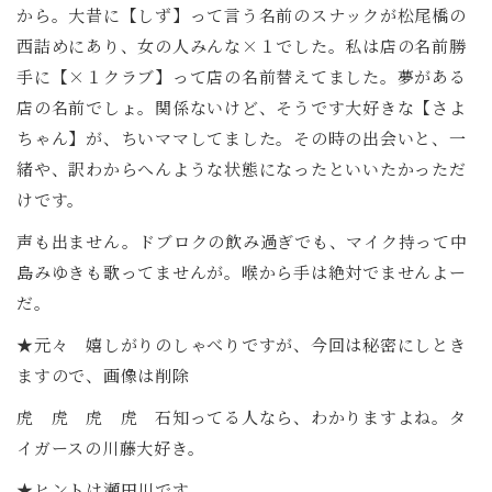
から。大昔に【しず】って言う名前のスナックが松尾橋の
西詰めにあり、女の人みんな×１でした。私は店の名前勝
手に【×１クラブ】って店の名前替えてました。夢がある
店の名前でしょ。関係ないけど、そうです大好きな【さよ
ちゃん】が、ちいママしてました。その時の出会いと、一
緒や、訳わからへんような状態になったといいたかっただ
けです。
声も出ません。ドブロクの飲み過ぎでも、マイク持って中
島みゆきも歌ってませんが。喉から手は絶対でませんよー
だ。
★元々 嬉しがりのしゃべりですが、今回は秘密にしとき
ますので、画像は削除
虎 虎 虎 虎 石知ってる人なら、わかりますよね。タ
イガースの川藤大好き。
★ヒントは瀬田川です。