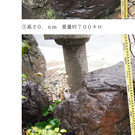
③高さ０．６m 重量約７００キロ