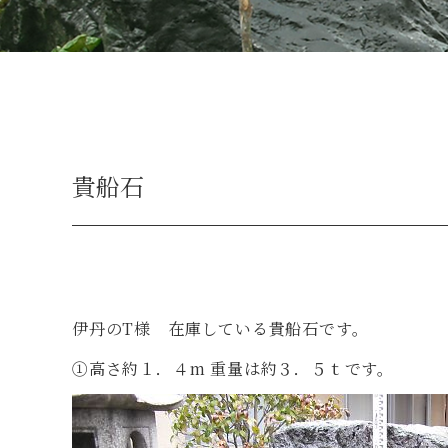
貴船石
伊丹のT様 在庫している貴船石です。
①高さ約１．４m 重量は約３．５ｔです。