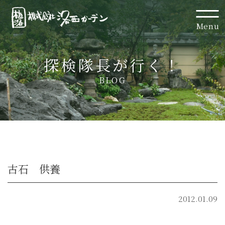
Menu
探検隊長が行く！
BLOG
古石 供養
2012.01.09