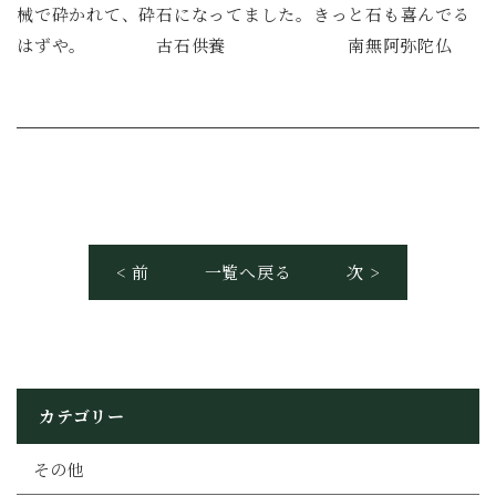
械で砕かれて、砕石になってました。きっと石も喜んでる
はずや。 古石供養 南無阿弥陀仏
< 前
一覧へ戻る
次 >
カテゴリー
その他