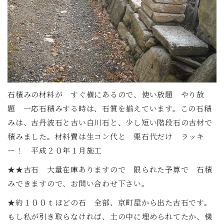
石積みの材料が すぐ横にあるので、使い放題 やり放
題 一応石積みする時は、石質を揃えています。この石積
みは、古丹波石と古い白川石と、少し短い階段石の古材で
積みました。材料費は生コン代と 栗石代だけ ラッキ
ー！ 平成２０年１月施工
★★古石 大量在庫ありますので 限られた予算で 石積
みできますので、お問い合わせ下さい。
★約１００ｔほどの石 全部、京町屋から出た古石です。
もし私が引き取らなければ、土の中に埋められてたか、機