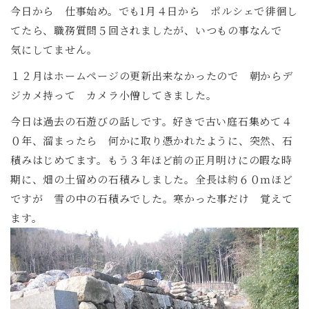
今日から 仕事始め。でも1月４日から ポルシェで徘徊し
てたら、職務質問５回されましたが、いつもの事なんで
気にしてません。
１２月はホームページの更新出来なかったので 朝からデ
ジカメ持って カメラ小僧してきました。
今日は過去の石遊びの話しです。好きで古い庭石集めて４
０年、溜まったら 何かに取り憑かれたように、突然、石
積みはじめてます。もう３年ほど前の正月明けにの暇な時
期に、畑の土留めの石積みしました。全長は約６０ｍほど
ですが 雪の中の石積みでした。寒かった事だけ 覚えて
ます。