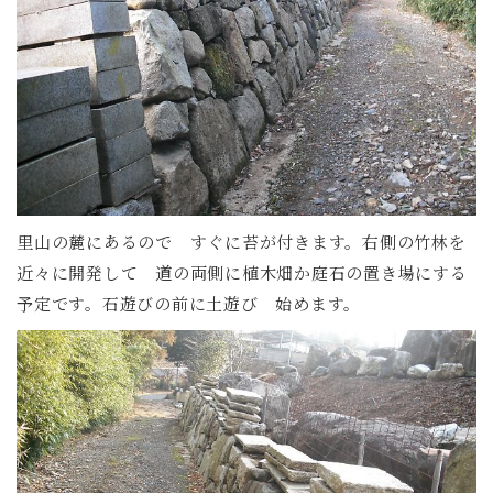
里山の麓にあるので すぐに苔が付きます。右側の竹林を
近々に開発して 道の両側に植木畑か庭石の置き場にする
予定です。石遊びの前に土遊び 始めます。