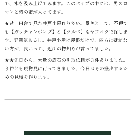
で、水を汲み上げてみます。このパイプの中には、男のロ
マンと椿の蜜が入ってます。
★昔 田舎で見た井戸小屋作りたい。景色として、不便で
も【ガッチャンポンプ】と【ツルベ】もヤフオクで探しま
す。雰囲気あるし。井戸小屋は屋根だけで、四方に壁がな
い方が、良いって、近所の物知りが言ってました。
★★先日から、大量の庭石の引取依頼が３件ありました。
３件とも現物見に行ってきました、今日はその搬出するた
めの見積を作ります。