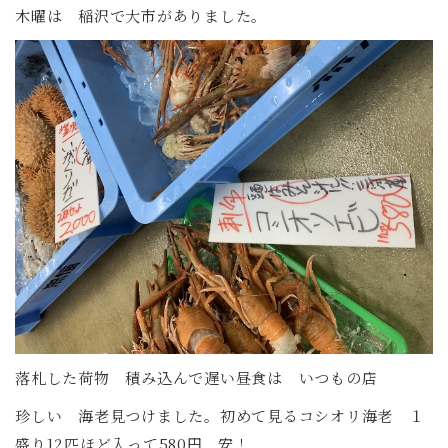
木曜は 稲沢で大市がありました。
落札した荷物 積み込んで遅い昼食は いつもの店
珍しい 海老見つけました。初めて見るコシオリ海老 １
盛り12匹ほど入って580円 安！