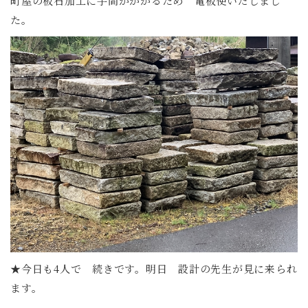
町屋の板石加工に手間がかかるため 電板使いだしまし
た。
★今日も4人で 続きです。明日 設計の先生が見に来られ
ます。