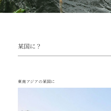
某国に？
東南アジアの某国に