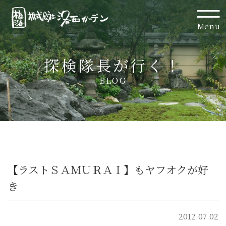
Menu
探検隊長が行く！
BLOG
【ラストＳＡＭＵＲＡＩ】もヤフオクが好
き
2012.07.02