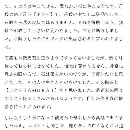
で、その苔は生えません、柔らかい石に生える苔です。丹
鞍の俗に言う【ボソ石】で、丹鞍の中でも二級品でした。
石肌も玉葱の皮状ではありません。それを説明したら、無
料で引取して下さいに変わりました。でもお断りしまし
た。お断りしたのでヤフオクに出品されると言われてまし
た。
何度も本鞍馬石と違うようですって言いましたが、聞く耳
持っておられませんでした。信念は変わりません、非常に
意志の固い方で、石は柔らかいのですが、正反対だなと思
いました。その人の生き方そのものでした。その時ふと
【ラストＳＡＭＵＲＡＩ】だと思いました。最近私の回り
でラスト侍たくさんおられるようです。自分の生き方に信
念を持っておられます。
しばらくして気になって鞍馬石で検索したら高額で出てま
したねえ。コメントも同じで 知り合いの亡くなられた造