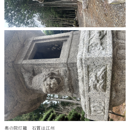
奥の院灯籠 石質は江州