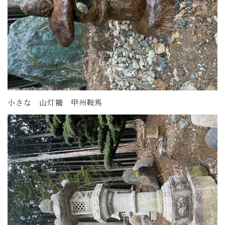
小さな 山灯籠 甲州鞍馬