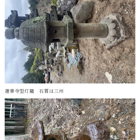
蓮華寺型灯籠 石質は三州