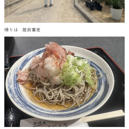
帰りは 越前蕎麦