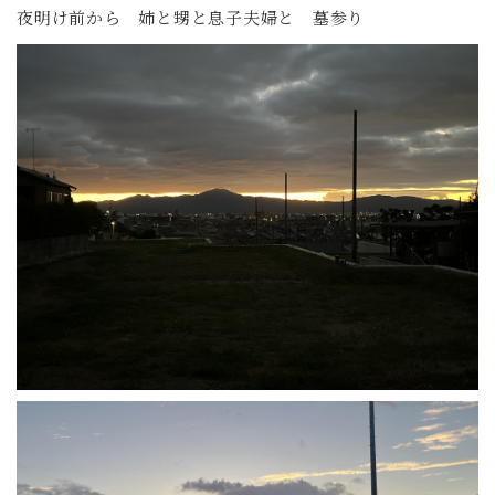
夜明け前から 姉と甥と息子夫婦と 墓参り