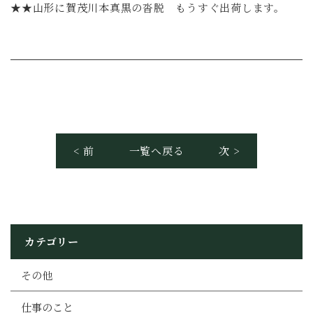
★★山形に賀茂川本真黒の沓脱 もうすぐ出荷します。
< 前
一覧へ戻る
次 >
カテゴリー
その他
仕事のこと