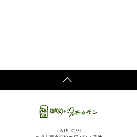
〒615-8291