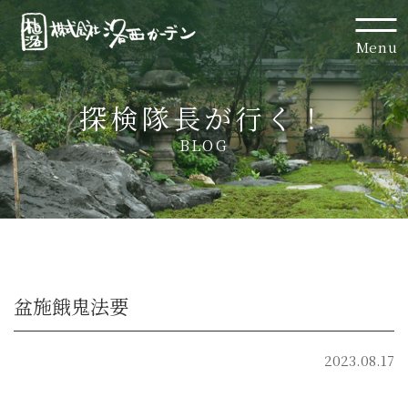
Menu
探検隊長が行く！
BLOG
盆施餓鬼法要
2023.08.17