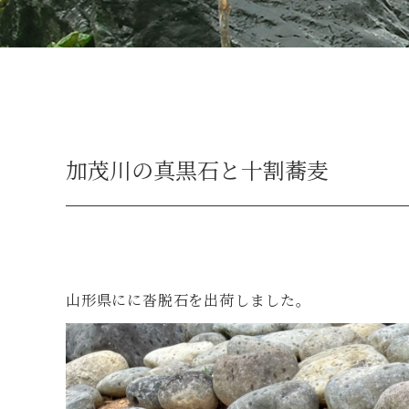
加茂川の真黒石と十割蕎麦
山形県にに沓脱石を出荷しました。