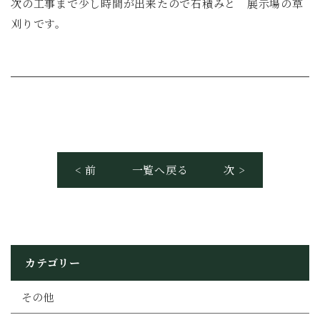
次の工事まで少し時間が出来たので石積みと 展示場の草
刈りです。
< 前
一覧へ戻る
次 >
カテゴリー
その他