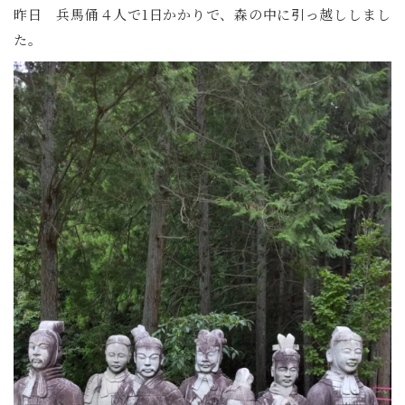
昨日 兵馬俑４人で1日かかりで、森の中に引っ越ししまし
た。