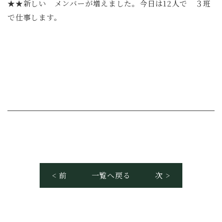
★★新しい メンバーが増えました。今日は12人で ３班
で仕事します。
< 前
一覧へ戻る
次 >