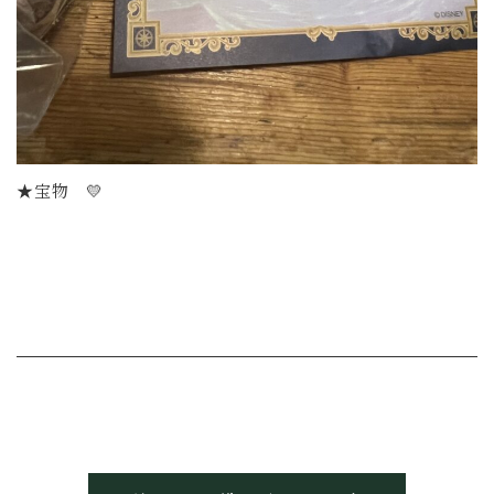
★宝物 💛