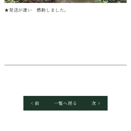
★発送が凄い 感動しました。
< 前
一覧へ戻る
次 >