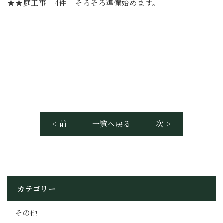
★★庭工事 4件 そろそろ準備始めます。
< 前
一覧へ戻る
次 >
カテゴリー
その他