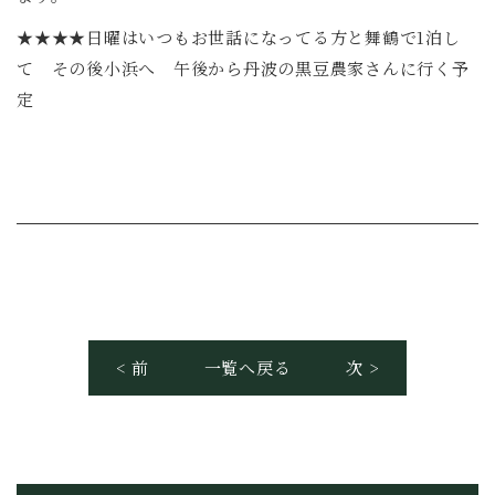
★★★★日曜はいつもお世話になってる方と舞鶴で1泊し
て その後小浜へ 午後から丹波の黒豆農家さんに行く予
定
< 前
一覧へ戻る
次 >