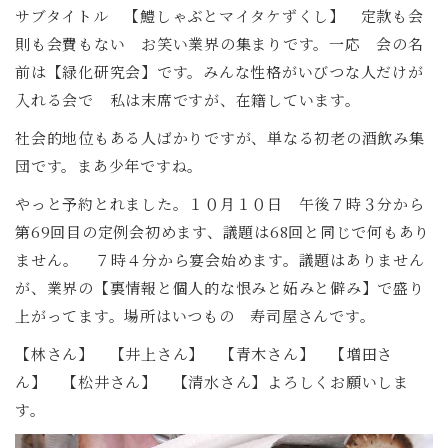
サブタイトル 【鱧しゃぶとマイタケずくし】 定款も会
則も会費もない お笑い業界の集まりです。一応 会の名
前は【緑化研究会】です。みんな性格がいびつな人だけが
入れる会で 私は末席ですが、在籍しています。
社会的地位もある人ばかりですが、単なる初老の酒飲み集
団です。まあ少年ですね。
やっと予約とれました。１０月１０日 午後７時３分から
第69回目の定例会初めます、議題は68回と同じで何もあり
ません。 ７時４分から宴会始めます。議題はありません
が、業界の【裏情報と個人的な恨みと妬みと僻み】で盛り
上がってます。場所はいつもの 寿司屋さんです。
【林さん】 【井上さん】 【青木さん】 【増田さ
ん】 【松井さん】 【清水さん】よろしくお願いしま
す。