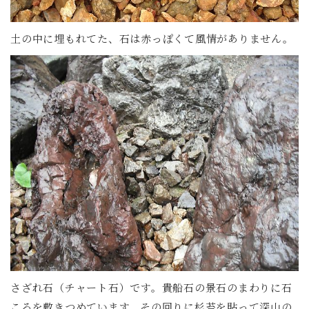
土の中に埋もれてた、石は赤っぽくて風情がありません。
さざれ石（チャート石）です。貴船石の景石のまわりに石
ころを敷きつめています、その回りに杉苔を貼って深山の