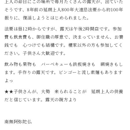
上人の命日にこの場所で毎月たくさんの露天が、出ていた
そうです、8年前の延朗上人800年大遠忌法要から約100年
振りに、復活しようとはじめられました。
法要は昼12時からですが、露天は午後2時開店です。参加
費も飲食費も、御住職の厚意で、決まっていません、お賽
銭でも 心つけでも結構です。檀家以外の方も参加してく
ださい。子供さん大歓迎です。
飲み物も果物も バーベキューも鉄板焼きも 網焼きもし
ます。手作りの露天です。ビンゴーと流し素麺もあります
よっ
★★子供さんが、大勢 来られることが 延朗上人の供養
だと信じています。露天の親方より
南無阿弥陀仏