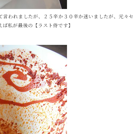
て言われましたが、２５辛か３０辛か迷いましたが、元々セ
えば私が最後の【ラスト侍です】