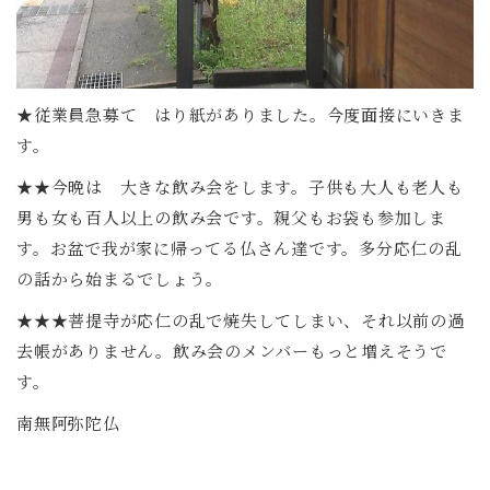
★従業員急募て はり紙がありました。今度面接にいきま
す。
★★今晩は 大きな飲み会をします。子供も大人も老人も
男も女も百人以上の飲み会です。親父もお袋も参加しま
す。お盆で我が家に帰ってる仏さん達です。多分応仁の乱
の話から始まるでしょう。
★★★菩提寺が応仁の乱で焼失してしまい、それ以前の過
去帳がありません。飲み会のメンバーもっと増えそうで
す。
南無阿弥陀仏