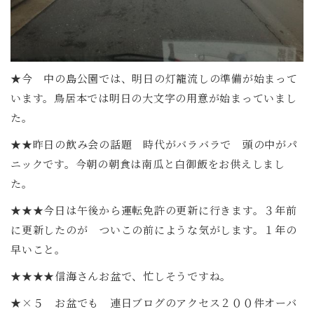
★今 中の島公園では、明日の灯籠流しの準備が始まって
います。鳥居本では明日の大文字の用意が始まっていまし
た。
★★昨日の飲み会の話題 時代がバラバラで 頭の中がパ
ニックです。今朝の朝食は南瓜と白御飯をお供えしまし
た。
★★★今日は午後から運転免許の更新に行きます。３年前
に更新したのが ついこの前にような気がします。１年の
早いこと。
★★★★信海さんお盆で、忙しそうですね。
★×５ お盆でも 連日ブログのアクセス２００件オーバ