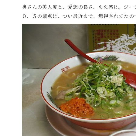
奥さんの美人度と、愛想の良さ、ええ感じ。ジ
０．５の減点は、つい最近まで、無視されてたの