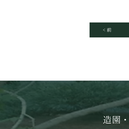
< 前
造園