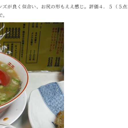
ーンズが良く似合い、お尻の形もええ感じ。評価４．５（５
で。