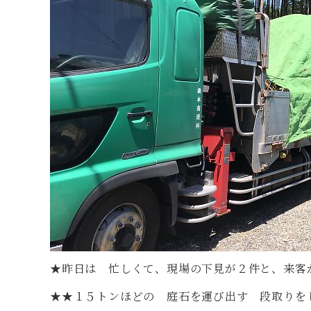
★昨日は 忙しくて、現場の下見が２件と、来客
★★１５トンほどの 庭石を運び出す 段取りを