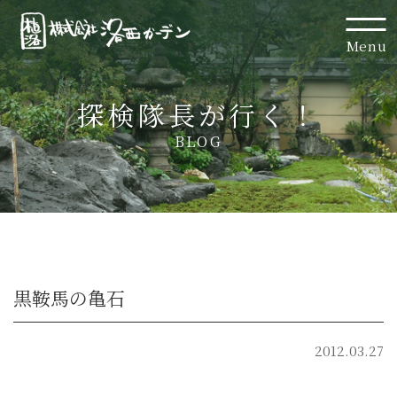
Menu
探検隊長が行く！
BLOG
黒鞍馬の亀石
2012.03.27