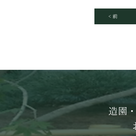
< 前
造園