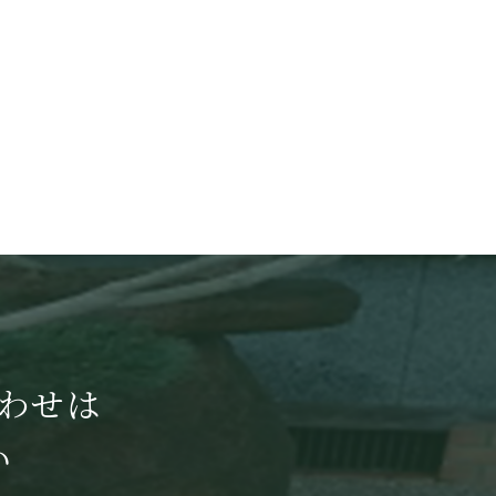
わせは
い