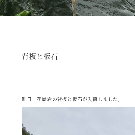
背板と板石
昨日 花崗岩の背板と板石が入荷しました。