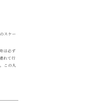
のスケー
時は必ず
連れて行
。この人