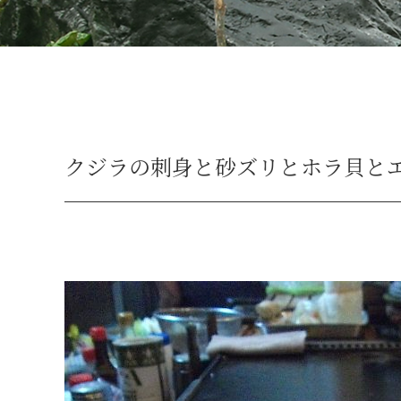
クジラの刺身と砂ズリとホラ貝と