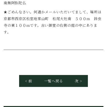
南無阿弥陀仏
★ごめんなさい。何通かメールいただいてまして、場所は
京都市西京区松室地家山町 松尾大社南 ５００ｍ 鈴虫
寺の東１００ｍです。古い御堂の右側の庭の中にありま
す。
< 前
一覧へ戻る
次 >