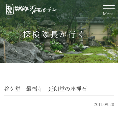
Menu
探検隊長が行く！
BLOG
谷ケ堂 最福寺 延朗堂の座禅石
2011.09.28