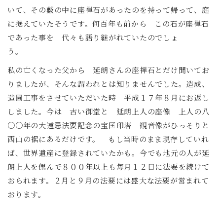
いて、その藪の中に座禅石があったのを持って帰って、庭
に据えていたそうです。何百年も前から この石が座禅石
であった事を 代々も語り継がれていたのでしょ
う。
私の亡くなった父から 延朗さんの座禅石とだけ聞いてお
りましたが、そんな謂われとは知りませんでした。造成、
造園工事をさせていただいた時 平成１７年８月にお返し
しました。今は 古い御堂と 延朗上人の座像 上人の八
〇〇年の大遠忌法要記念の宝匡印塔 観音像がひっそりと
西山の裾にあるだけです。 もし当時のまま現存していれ
ば、世界遺産に登録されていたかも。今でも地元の人が延
朗上人を偲んで８００年以上も毎月１２日に法要を続けて
おられます。２月と９月の法要には盛大な法要が営まれて
おります。