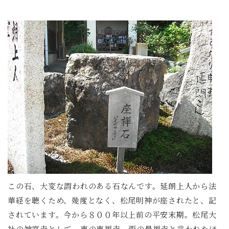
この石、大変な謂われのある石なんです。延朗上人から法
華経を聴くため、幾度となく、松尾明神が座されたと、記
されています。今から８００年以上前の平安末期。松尾大
社の神宮寺として、東の東福寺、西の最福寺と言われたほ