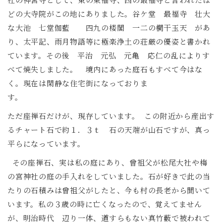
どの大寺院がこの地にありました。谷ケ堂 最福寺 壮大
な大池 七堂伽藍 四九の楼閣 一二の欄干玉天 があ
り、太平記、雨月物語等に極楽浄土の荘厳の優姿と書かれ
ています。その後 平治 元弘 元亀 応仁の乱によりす
べて焼失しました。 境内にあった庭石もすべて今はな
く。現在は閑静な住宅街になっておりま
す
ただ座禅石だけが、現存しています。 この附近から産出す
るチャート石で約１．３ｔ 石の天端が山石ですが、真っ
平らになっています。
その座禅石、実は私の庭にあり、曾祖父が松尾大社や梅
の宮神社の庭の手入れをしていました。石が好きで此の当
たりの石積みは曾祖父がしたと、今も村の長老から聞いて
います。私の３歳の時に亡くなったので、覚えてません
が、明治時代 辺り一体、道すらもない真竹藪で被われて