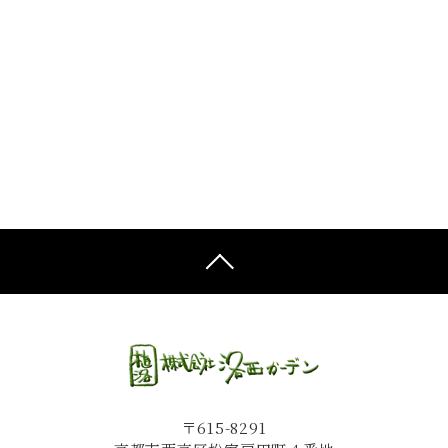
〒615-8291