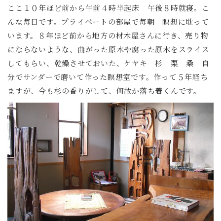
ここ１０年ほど前から午前４時半起床 午後８時就寝。こ
んな毎日です。プライベートの部屋で毎朝 瞑想に耽って
います。８年ほど前から地方の材木屋さんに行き、売り物
にならないような、曲がった原木や腐った原木をスライス
してもらい、乾燥させておいた、ケヤキ 杉 栗 桑 自
分でサンダーで磨いて作った瞑想室です。作って５年経ち
ますが、今も杉の香りがして、何故か落ち着くんです。